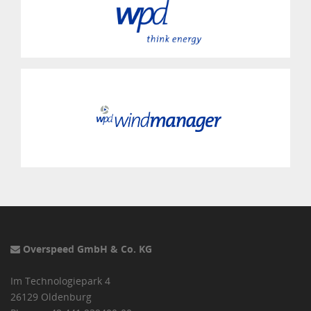
Overspeed GmbH & Co. KG
Im Technologiepark 4
26129 Oldenburg