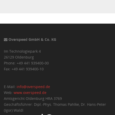
Overspeed GmbH & Co. KG
Im Technologiepark 4
26129 Oldenburg
Phone: +49 441 939400-00
Fax: +49 441 939400-10
E-Mail:
info@overspeed.de
Web:
www.overspeed.de
Amtsgericht Oldenburg HRA 3769
Geschäftsführer: Dipl.-Phys. Thomas Pahlke, Dr. Hans-Peter
(Igor) Waldl